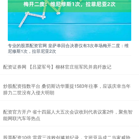
专业的股票配资官网 皇萨单回合决赛仅有3次单场梅开二度：维
尼修斯1次，拉菲尼亚2次
配资证券网 【吕梁军号】柳林官庄垣军民并肩歼敌记
炒股配资指数平台 桑切斯访华重提1583年往事，应该庆幸当年
腓力二世没有入侵大明朝
配资官方开户 省十四届人大五次会议收到代表议案2件，聚焦智
能网联汽车等热点
股票配资10倍 雷霆三连败创尴尬纪录，文班亚马成二当家威胁