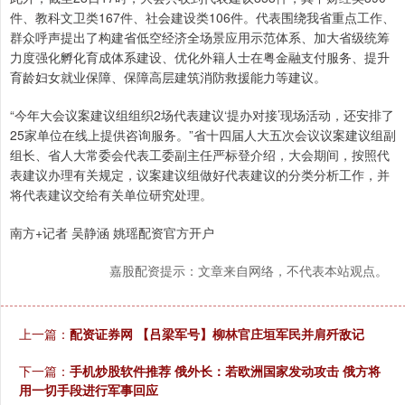
件、教科文卫类167件、社会建设类106件。代表围绕我省重点工作、
群众呼声提出了构建省低空经济全场景应用示范体系、加大省级统筹
力度强化孵化育成体系建设、优化外籍人士在粤金融支付服务、提升
育龄妇女就业保障、保障高层建筑消防救援能力等建议。
“今年大会议案建议组组织2场代表建议‘提办对接’现场活动，还安排了
25家单位在线上提供咨询服务。”省十四届人大五次会议议案建议组副
组长、省人大常委会代表工委副主任严标登介绍，大会期间，按照代
表建议办理有关规定，议案建议组做好代表建议的分类分析工作，并
将代表建议交给有关单位研究处理。
南方+记者 吴静涵 姚瑶配资官方开户
嘉股配资提示：文章来自网络，不代表本站观点。
上一篇：
配资证券网 【吕梁军号】柳林官庄垣军民并肩歼敌记
下一篇：
手机炒股软件推荐 俄外长：若欧洲国家发动攻击 俄方将
用一切手段进行军事回应