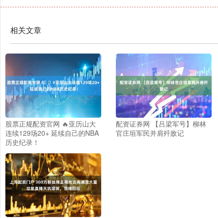
相关文章
股票正规配资官网 🔥亚历山大
配资证券网 【吕梁军号】柳林
连续129场20+ 延续自己的NBA
官庄垣军民并肩歼敌记
历史纪录！