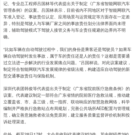
记、专业总工程师吕国林等代表提出关于制定《广东省智能网联汽车
管理条例》的议案。吕国林表示，目前省内不同地区对于智能网联汽
车准入登记、事故责任认定、应用场景与运营规定等方面存在一定差
异，特别是驾驶人与车辆厂家之间的事故责任划分法律界面尚未理
清，辅助驾驶模式下驾驶人接管义务与车企责任规避的边界尚不明
确。
“比如车辆在自动驾驶过程中，我们的身份是乘客还是驾驶员？如果车
辆自动驾驶时发生事故，属于车的责任还是人的责任？这都是需要通
过立法进一步解决的行业发展痛点问题。”吕国林说。对此议案建议，
制定符合智能网联汽车发展规律的省级法规，构建适应自动驾驶的新
型交通事故责任与保险机制。
深圳代表团韩俊等代表提出关于制定《广东省院前医疗急救条例》的
议案。代表建议制定一部符合广东省情的院前医疗急救法规，推动建
立覆盖省、市、县三级，统一指挥、联动响应的智慧急救网络，科学
编制并严格执行急救站点布局规划，完善公共场所AED配置与管理规
范，确立善意施救者依法免责原则，建立服务质量监督评价机制和投
诉处理渠道。
此外，截至28日17时，大会共收到代表建议853件，其中财经类390